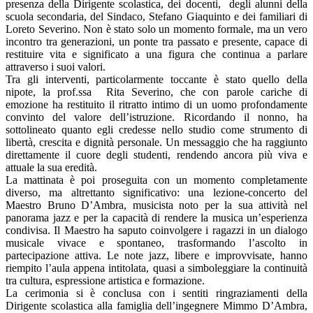
presenza della Dirigente scolastica, dei docenti, degli alunni della
scuola secondaria, del Sindaco, Stefano Giaquinto e dei familiari di
Loreto Severino. Non è stato solo un momento formale, ma un vero
incontro tra generazioni, un ponte tra passato e presente, capace di
restituire vita e significato a una figura che continua a parlare
attraverso i suoi valori.
Tra gli interventi, particolarmente toccante è stato quello della
nipote, la prof.ssa Rita Severino, che con parole cariche di
emozione ha restituito il ritratto intimo di un uomo profondamente
convinto del valore dell’istruzione. Ricordando il nonno, ha
sottolineato quanto egli credesse nello studio come strumento di
libertà, crescita e dignità personale. Un messaggio che ha raggiunto
direttamente il cuore degli studenti, rendendo ancora più viva e
attuale la sua eredità.
La mattinata è poi proseguita con un momento completamente
diverso, ma altrettanto significativo: una lezione-concerto del
Maestro Bruno D’Ambra, musicista noto per la sua attività nel
panorama jazz e per la capacità di rendere la musica un’esperienza
condivisa. Il Maestro ha saputo coinvolgere i ragazzi in un dialogo
musicale vivace e spontaneo, trasformando l’ascolto in
partecipazione attiva. Le note jazz, libere e improvvisate, hanno
riempito l’aula appena intitolata, quasi a simboleggiare la continuità
tra cultura, espressione artistica e formazione.
La cerimonia si è conclusa con i sentiti ringraziamenti della
Dirigente scolastica alla famiglia dell’ingegnere Mimmo D’Ambra,